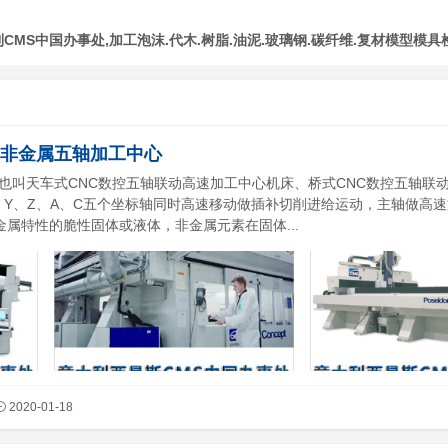
MS中国办事处,加工泡沫.代木.树脂.油泥.玻璃钢.碳纤维.复材模型模具
口非金属五轴加工中心
也叫天车式CNC数控五轴联动高速加工中心机床、桥式CNC数控五轴联
、Y、Z、A、C五个坐标轴同时高速移动做插补切削进给运动，主轴做高速
属特性的脆性固体或液体，非金属元素在固体...
2020-01-18